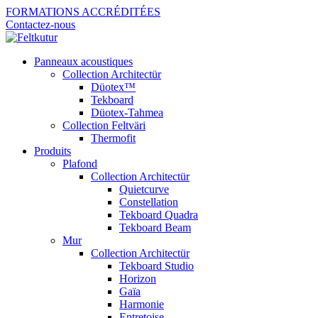
FORMATIONS ACCRÉDITÉES
Contactez-nous
Panneaux acoustiques
Collection Architectür
Düotex™
Tekboard
Düotex-Tahmea
Collection Feltväri
Thermofit
Produits
Plafond
Collection Architectür
Quietcurve
Constellation
Tekboard Quadra
Tekboard Beam
Mur
Collection Architectür
Tekboard Studio
Horizon
Gaïa
Harmonie
Entretoise